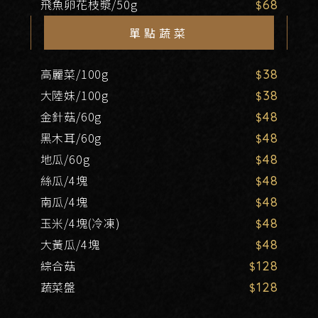
飛魚卵花枝漿/50g
68
單點蔬菜
高麗菜/100g
38
大陸妹/100g
38
金針菇/60g
48
黑木耳/60g
48
地瓜/60g
48
絲瓜/4塊
48
南瓜/4塊
48
玉米/4塊(冷凍)
48
大黃瓜/4塊
48
綜合菇
128
蔬菜盤
128