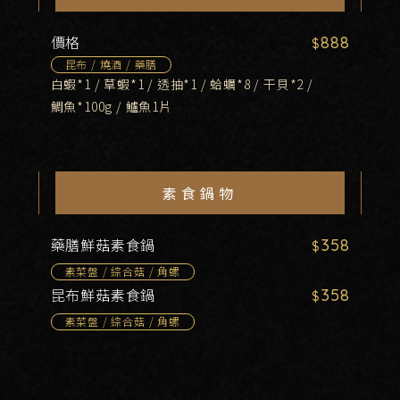
價格
888
昆布 / 燒酒 / 藥膳
白蝦*1 / 草蝦*1 / 透抽*1 / 蛤蠣*8 / 干貝*2 /
鯛魚*100g / 鱸魚1片
素食鍋物
藥膳鮮菇素食鍋
358
素菜盤 / 綜合菇 / 角螺
昆布鮮菇素食鍋
358
素菜盤 / 綜合菇 / 角螺