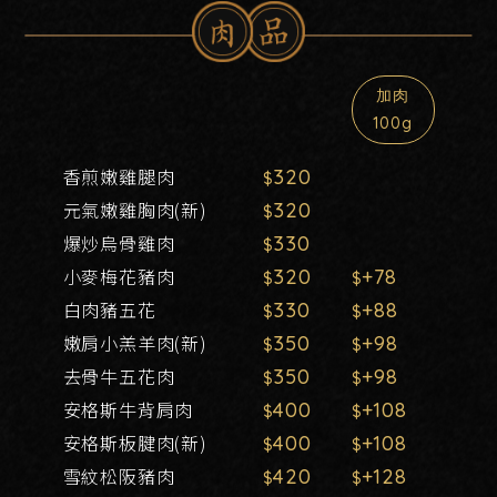
加肉
100g
香煎嫩雞腿肉
320
元氣嫩雞胸肉(新)
320
爆炒烏骨雞肉
330
小麥梅花豬肉
320
+78
白肉豬五花
330
+88
嫩肩小羔羊肉(新)
350
+98
去骨牛五花肉
350
+98
安格斯牛背肩肉
400
+108
安格斯板腱肉(新)
400
+108
雪紋松阪豬肉
420
+128