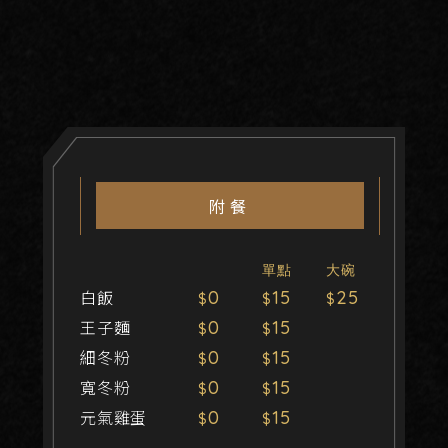
附餐
單點
大碗
白飯
0
15
25
王子麵
0
15
細冬粉
0
15
寬冬粉
0
15
元氣雞蛋
0
15