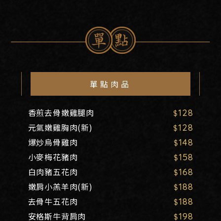
單點肉品
香煎去骨嫩雞腿肉
128
元氣嫩雞胸肉(新)
128
爆炒烏骨雞肉
148
小麥梅花豬肉
158
白肉豬五花肉
168
嫩肩小羔羊肉(新)
188
去骨牛五花肉
188
安格斯牛背肩肉
198