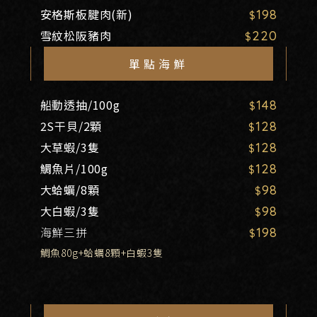
安格斯板腱肉(新)
198
雪紋松阪豬肉
220
單點海鮮
船動透抽/100g
148
2S干貝/2顆
128
大草蝦/3隻
128
鯛魚片/100g
128
大蛤蠣/8顆
98
大白蝦/3隻
98
海鮮三拼
198
鯛魚80g+蛤蠣8顆+白蝦3隻