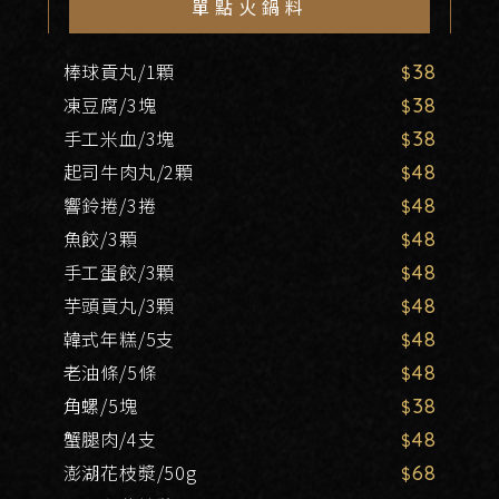
單點火鍋料
棒球貢丸/1顆
38
凍豆腐/3塊
38
手工米血/3塊
38
起司牛肉丸/2顆
48
響鈴捲/3捲
48
魚餃/3顆
48
手工蛋餃/3顆
48
芋頭貢丸/3顆
48
韓式年糕/5支
48
老油條/5條
48
角螺/5塊
38
蟹腿肉/4支
48
澎湖花枝漿/50g
68