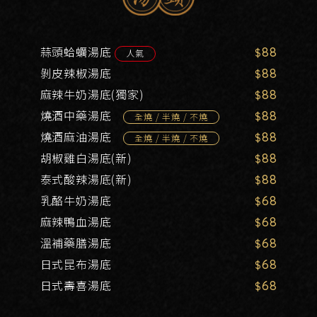
蒜頭蛤蠣湯底
88
人氣
剝皮辣椒湯底
88
麻辣牛奶湯底(獨家)
88
燒酒中藥湯底
88
全燒 / 半燒 / 不燒
燒酒麻油湯底
88
全燒 / 半燒 / 不燒
胡椒雞白湯底(新)
88
泰式酸辣湯底(新)
88
乳酪牛奶湯底
68
麻辣鴨血湯底
68
溫補藥膳湯底
68
日式昆布湯底
68
日式壽喜湯底
68