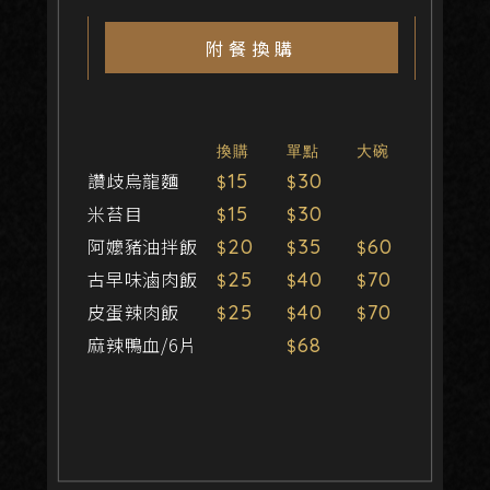
附餐換購
換購
單點
大碗
讚歧烏龍麵
15
30
米苔目
15
30
阿嬤豬油拌飯
20
35
60
古早味滷肉飯
25
40
70
皮蛋辣肉飯
25
40
70
麻辣鴨血/6片
68